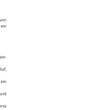
 von
 ein
ain-
uf,
 ein
 und
erte