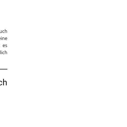
auch
eine
t es
lich
ch