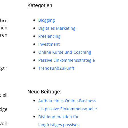
Kategorien
Blogging
ihre
nen
Digitales Marketing
hren
Freelancing
Investment
Online Kurse und Coaching
Passive Einkommensstrategie
eger
TrendsundZukunft
Neue Beiträge:
iell
Aufbau eines Online-Business
als passive Einkommensquelle
tige
Dividendenaktien für
von
langfristiges passives