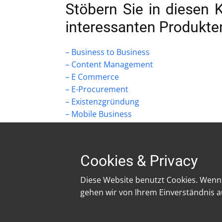
Stöbern Sie in diesen 
interessanten Produkte
– Business to Business
– Content Management
– E Commerce
– E-Procurement
– Existenzgründung
– Mobile Business
Cookies & Privacy
Startseite
Freelancer Tätigkeiten
Diese Website benutzt Cookies. Wenn 
gehen wir von Ihrem Einverständnis a