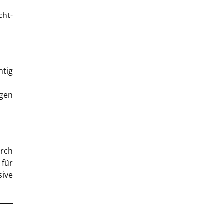
cht-
htig
ngen
rch
 für
sive