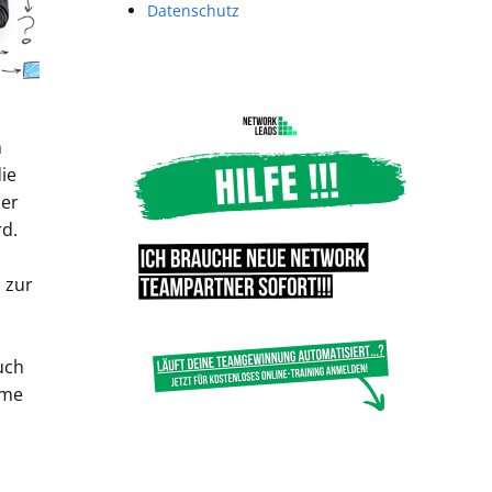
Datenschutz
m
ie
her
rd.
 zur
auch
rme