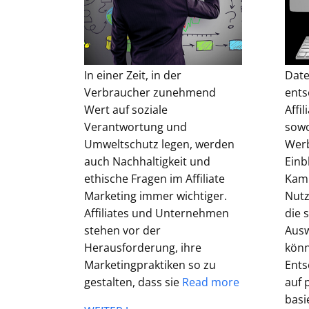
In einer Zeit, in der
Date
Verbraucher zunehmend
ents
Wert auf soziale
Affi
Verantwortung und
sowo
Umweltschutz legen, werden
Werb
auch Nachhaltigkeit und
Einbl
ethische Fragen im Affiliate
Kam
Marketing immer wichtiger.
Nutz
Affiliates und Unternehmen
die 
stehen vor der
Ausw
Herausforderung, ihre
könn
Marketingpraktiken so zu
Ents
gestalten, dass sie
Read more
auf 
basi