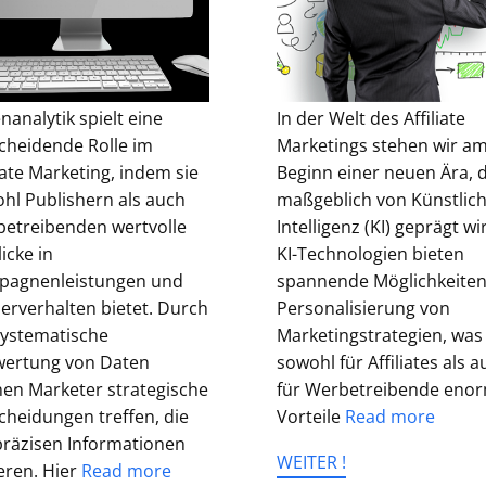
nanalytik spielt eine
In der Welt des Affiliate
cheidende Rolle im
Marketings stehen wir a
liate Marketing, indem sie
Beginn einer neuen Ära, d
hl Publishern als auch
maßgeblich von Künstlic
etreibenden wertvolle
Intelligenz (KI) geprägt wi
icke in
KI-Technologien bieten
pagnenleistungen und
spannende Möglichkeiten
erverhalten bietet. Durch
Personalisierung von
systematische
Marketingstrategien, was
ertung von Daten
sowohl für Affiliates als 
en Marketer strategische
für Werbetreibende eno
cheidungen treffen, die
Vorteile
Read more
präzisen Informationen
WEITER !
eren. Hier
Read more