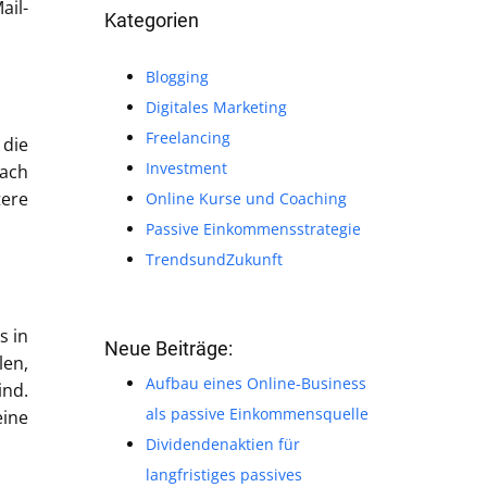
ail-
Kategorien
Blogging
Digitales Marketing
Freelancing
 die
Investment
nach
tere
Online Kurse und Coaching
Passive Einkommensstrategie
TrendsundZukunft
s in
Neue Beiträge:
len,
Aufbau eines Online-Business
ind.
als passive Einkommensquelle
eine
Dividendenaktien für
langfristiges passives