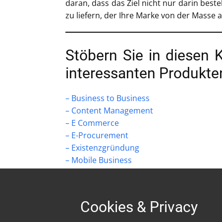
daran, dass das Ziel nicht nur darin bes
zu liefern, der Ihre Marke von der Masse 
Stöbern Sie in diesen 
interessanten Produkte
– Business to Business
– Content Management
– E Commerce
– E-Procurement
– Existenzgründung
– Mobile Business
Cookies & Privacy