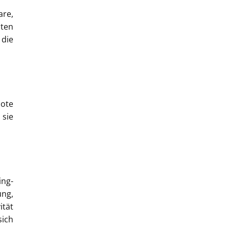
are,
äten
die
bote
 sie
ng-
ung,
ität
sich