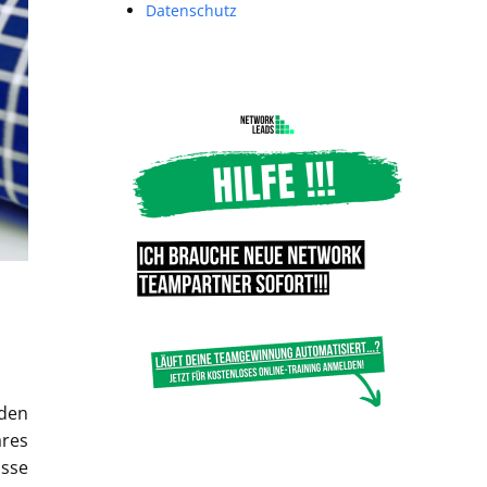
Datenschutz
 den
ares
isse