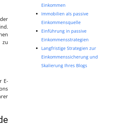
Einkommen
Immobilien als passive
 der
Einkommensquelle
ind.
Einführung in passive
nen
Einkommensstrategien
 zu
Langfristige Strategien zur
Einkommenssicherung und
Skalierung Ihres Blogs
r E-
ions
hrer
de